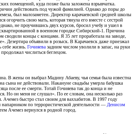
ских помещений, куда позже была заложена взрывчатка.
ричин действовать под чужой фамилией. Однако до поры до
чемеза, был малозаметен. Директор карачаевской средней школы
 огорчить свою мать, которая тянула его вместе с сестрой
днако, не проучившись двух курсов, бросил учебу и ушел в
, расквартированной в военном городке Сибирский-1. Причина
м сводили концы с концами. Я 35 лет проработала на заводе,
не». Дезертира объявили в розыск. В Карачаевск даже приезжал
ь себе жизнь.
Гочияева
задним числом уволили в запас, на руки
продолжал числиться беглецом.
ына. В жены он выбрал Мадину Абаеву, чья семья была известна
 на сына не действовали. Накануне свадьбы умерла бабушка
яца после ее смерти. Тотай Гочияева так до конца и не
я. Но он меня не слушал». По ее словам, она несколько раз
. Ачемез быстро стал своим для ваххабитов. В 1997 году
им напарником по террористической деятельности —
Денисом
тем Ачемез вернулся в родной город.