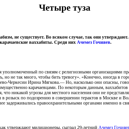
Четыре туза
бизм, не существует. Во всяком случае, так они утверждают
 карачаевские ваххабиты. Среди них
Ачемез Гочияев
.
я уполномоченный по связям с религиозными организациями пр
ь, но не так много, чтобы бить тревогу». «Конечно, иногда в г
ево-Черкесии Ирина Мягкова.— Но, насколько они опасны, гово
ущественно карачаевцами. По некоторым данным, ваххабитов зде
я, что никакой угрозы для местного населения они не представ
в розыск по подозрению в совершении терактов в Москве и Вол
ранее задерживались правоохранительными органами именно в св
, как утверждают милиционеры, сыграл 29-летний
Ачемез Гочияе