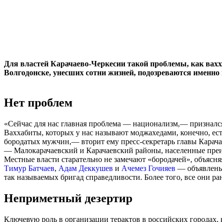
Для властей Карачаево-Черкесии такой проблемы, как вахха
Волгодонске, унесших сотни жизней, подозреваются именно
Нет проблем
«Сейчас для нас главная проблема — национализм,— призналс
Ваххабиты, которых у нас называют моджахедами, конечно, ест
бородатых мужчин,— вторит ему пресс-секретарь главы Карача
— Малокарачаевский и Карачаевский районы, населенные преим
Местные власти старательно не замечают «бородачей», объясня
Тимур Батчаев
,
Адам Деккушев
и
Ачемез Гочияев
— объявлены 
так называемых бригад справедливости. Более того, все они 
Неприметный дезертир
Ключевую роль в организации терактов в российских городах