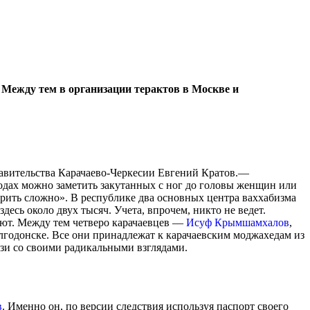
. Между тем в организации терактов в Москве и
авительства Карачаево-Черкесии Евгений Кратов.—
ородах можно заметить закутанных с ног до головы женщин или
рить сложно». В республике два основных центра ваххабизма
сь около двух тысяч. Учета, впрочем, никто не ведет.
ляют. Между тем четверо карачаевцев —
Исуф Крымшамхалов
,
годонске. Все они принадлежат к карачаевским моджахедам из
язи со своими радикальными взглядами.
в
. Именно он, по версии следствия используя паспорт своего