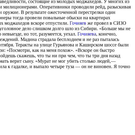
раведливости, состоящие из молодых моджахедов. У многих из
 и милиционерами. Оперативники проводили рейд, разыскивая
и оружие. В результате ожесточенной перестрелки один
онеры тогда провели повальные обыски на квартирах
ых моджахедов вскоре отпустили.
Гочияев
же провел в СИЗО
ду уголовное дело слишком долго шло из Сибири. «Больше мы не
 невыезде, но тот, разумеется, уехал.
Гочияева
, конечно,
чреждений. Мадина страдала бесплодием и не раз пыталась
ентября. Теракты на улице Гурьянова и Каширском шоссе были
ри: «Посмотри, как на меня похож». «Вскоре он быстро
ойдешь скажешь, что ты ни при чем, что ты три дня назад
И мать верит сыну. «Мурат не мог убить столько людей,—
ла к гадалке, и выпало четыре туза — он не виновен. Я точно