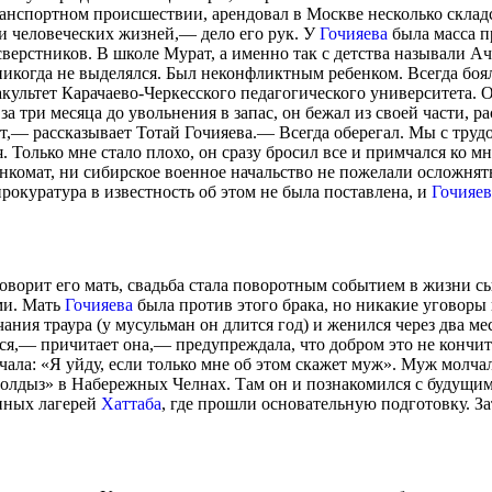
анспортном происшествии, арендовал в Москве несколько склад
и человеческих жизней,— дело его рук. У
Гочияева
была масса п
сверстников. В школе Мурат, а именно так с детства называли А
когда не выделялся. Был неконфликтным ребенком. Всегда боялся
культет Карачаево-Черкесского педагогического университета. О
 за три месяца до увольнения в запас, он бежал из своей части
ит,— рассказывает Тотай Гочияева.— Всегда оберегал. Мы с трудо
. Только мне стало плохо, он сразу бросил все и примчался ко м
нкомат, ни сибирское военное начальство не пожелали осложнят
прокуратура в известность об этом не была поставлена, и
Гочияев
говорит его мать, свадьба стала поворотным событием в жизни с
ми. Мать
Гочияева
была против этого брака, но никакие уговоры
ния траура (у мусульман он длится год) и женился через два мес
ся,— причитает она,— предупреждала, что добром это не кончитс
ала: «Я уйду, если только мне об этом скажет муж». Муж молчал
«Йолдыз» в Набережных Челнах. Там он и познакомился с будущ
онных лагерей
Хаттаба
, где прошли основательную подготовку. За