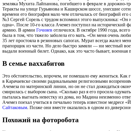
земляка Мухита Лайпанова, погибшего в феврале в дорожно-тр
Теракты на улице Гурьянова и Каширском шоссе, унесшие сотн
времени его биография мало чем отличалась от биографий его 
№3 Сергей Сорель с трудом вспомнил этого выпускника: «Он ни
одна». После 10-го класса Ачемез поступил на исторический фа
армию. В армии
Гочияев
отличился. В октябре 1990 года, всего
была в том, что тяжело заболела его мать. «Он меня очень люб
35 лет простояла в резиновых сапогах. Мурат всегда жалел меня
прапорщик из части. Но дело быстро замяли — ни местный вое
выдали военный билет. Однако, как это часто бывает, военная 
В семье ваххабитов
Это обстоятельство, впрочем, не помешало ему жениться. Как 
в Карачаевске своими радикальными религиозными воззрения
Ачемеза по материнской линии, но он не стал дожидаться оконча
смирилась с выбором сына. «Сколько раз я его просила одумать
пыталась выгнать невестку из дома, но Мадина неизменно отвеч
Ачемез поехал учиться в печально теперь известное медресе 
Сайтаковым
. Позже они вместе оказались в одном из диверси
Похожий на фоторобота