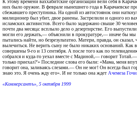
К этому времени ваххабитские организации вели себя в Карач
них было оружие. В феврале нынешнего года в Карачаевске п
сбежавшего преступника. На одной из автостоянок они наткну
милиционер был убит, двое ранены. Застрелили и одного из 
исламских активистов. Всего было задержано свыше 30 челове
почти два месяца: всплыло дело о дезертирстве. Его выпустили
могли его держать,— объяснили в прокуратуре,— иначе бы мы
пытались найти, но безрезультатно. Матери, правда, он сказал
вылечиться. Не верить сыну не было никаких оснований. Как в
совершены 9-го и 13 сентября. А после того как по телевиден
собрался и куда-то уехал вместе с Мадиной,— говорит Тотай.— 
только приехал?'» Последние слова его были: «Мама, меня впут
говорит она, заливаясь слезами.— Он не мог! Он всегда был го
знаю это. Я очень жду его». И не только она ждет
Ачемеза Гочи
«Коммерсантъ», 5 октября 1999