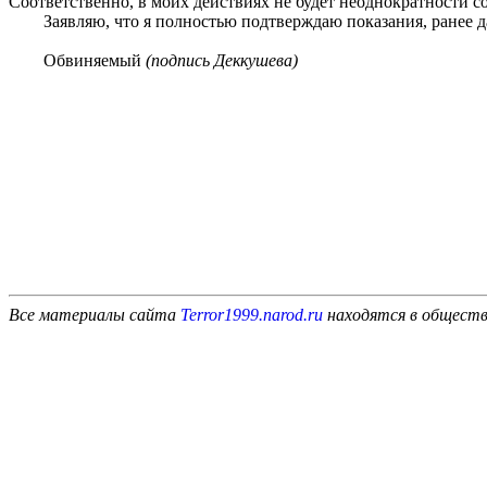
Соответственно, в моих действиях не будет неоднократности с
Заявляю, что я полностью подтверждаю показания, ранее да
Обвиняемый
(подпись Деккушева)
Все материалы сайта
Terror1999.narod.ru
находятся в обществ