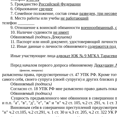
5. Гражданство
Российской Федерации
6. Образование
среднее
7. Семейное положение, состав семьи
разведен, три несов
8. Место работы или учебы
не работающий
телефон ________
9. Отношение к воинской обязанности
военнообязанный, с
10. Наличие судимости
не имеет
Обвиняемый
(подпись Деккушева)
11. Паспорт или иной документ, удостоверяющий личность
12. Иные данные о личности обвиняемого
содержится под
Иные участвующие лица
адвокат ЮК № 9 МГКА Тарасеви
Перед началом первого допроса обвиняемому
Деккушеву А
(фамилия, инициалы)
разъяснены права, предусмотренные ст. 47 УПК РФ. Кроме того
самого себя, своего супруга (своей супруги) и других близких 
Обвиняемый
(подпись)
Согласно ст. 18 УПК РФ мне разъяснено право давать показан
Обвиняемый
(подпись)
Сущность предъявленного мне обвинения в совершении преступлени
и п.п. "а", "в", "д", "е", "ж" и "н" ч.2 ст. 105, ч.2 ст. 291, ч. 1 
Виновным себя в совершении преступлений предусмотренных ч.2 ст.2
"н" ч.2 ст.105, ч.2 ст.291, ч. 1 ст. 30 и ч.З ст. 205, ч.2 ст. 3