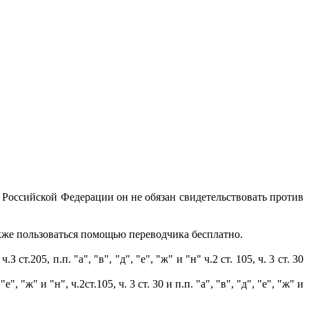
и Российской Федерации он не обязан свидетельствовать против
кже пользоваться помощью переводчика бесплатно.
05, п.п. "а", "в", "д", "е", "ж" и "н" ч.2 ст. 105, ч. 3 ст. 30
ж" и "н", ч.2ст.105, ч. 3 ст. 30 и п.п. "а", "в", "д", "е", "ж" и