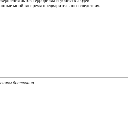
овершения актов терроризма и убийств людей.
нные мной во время предварительного следствия.
енном достоянии