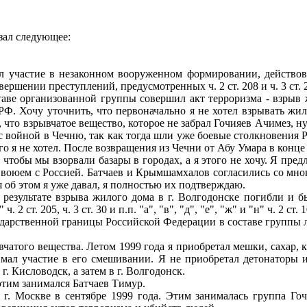
ал следующее:
астие в незаконном вооруженном формировании, действовав
вершении преступлений, предусмотренных ч. 2 ст. 208 и ч. 3 ст.
 организованной группы совершил акт терроризма - взрыв жило
РФ. Хочу уточнить, что первоначально я не хотел взрывать жило
е, что взрывчатое вещество, которое не забрал Гочияев Ачимез, н
а с войной в Чечню, так как тогда шли уже боевые столкновения 
го я не хотел. После возвращения из Чечни от Абу Умара в конце
тобы мы взорвали базары в городах, а я этого не хочу. Я пред
ы воюем с Россией. Батчаев и Крымшамхалов согласились со мною
 об этом я уже давал, я полностью их подтверждаю.
льтате взрыва жилого дома в г. Волгодонске погибли и был
 2 ст. 205, ч. 3 ст. 30 и п.п. "а", "в", "д", "е", "ж" и "н" ч. 2 ст.
ственной границы Российской Федерации в составе группы лиц
ого вещества. Летом 1999 года я приобретал мешки, сахар, 
инимал участие в его смешивании. Я не приобретал детонаторы
г. Кисловодск, а затем в г. Волгодонск.
тим занимался Батчаев Тимур.
оскве в сентябре 1999 года. Этим занималась группа Гочияе