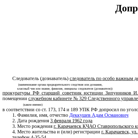
Допр
Следователь (дознаватель)
следователь по особо важным д
(наименование органа предварительного следствия или дознания,
классный чин или звание, фамилия, инициалы следователя (дознавателя))
прокуратуры РФ старший советник юстиции Зипунников И.
помещении
служебном кабинете № 329 Следственного управл
(каком именно)
в соответствии со ст. 173, 174 и 189 УПК РФ допросил по уго
1. Фамилия, имя, отчество
Деккушев Адам Османович
2. Дата рождения
3 февраля 1962 года
3. Место рождения
г. Карачаевск КЧАО Ставропольского к
4. Место жительства и (или) регистрации
г. Карачаевск, ул
телефон
4-35-54