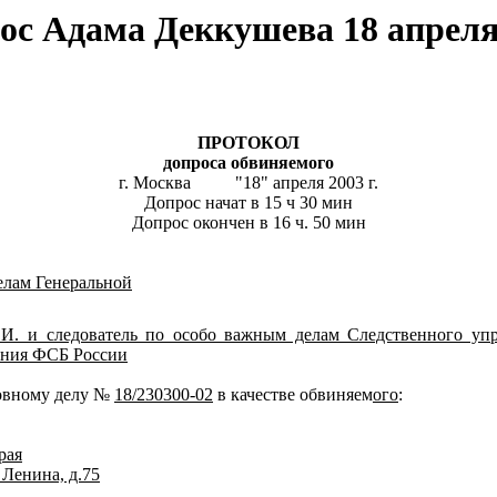
ос Адама Деккушева 18 апреля
ПРОТОКОЛ
допроса обвиняемого
г. Москва "18" апреля 2003 г.
Допрос начат в 15 ч 30 мин
Допрос окончен в 16 ч. 50 мин
елам Генеральной
И. и следователь по особо важным делам Следственного у
ения ФСБ России
ловному делу №
18/230300-02
в качестве обвиняем
ого
:
рая
. Ленина, д.75