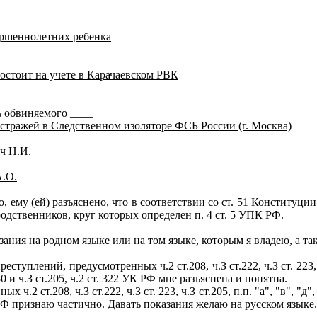
ершеннолетних ребенка
остоит на учете в Карачаевском РВК
 обвиняемого ____
 стражей в Следственном изоляторе ФСБ России (г. Москва)
ч Н.И.
.О.
, ему (ей) разъяснено, что в соответствии со ст. 51 Конституци
родственников, круг которых определен п. 4 ст. 5 УПК РФ.
ия на родном языке или на том языке, которым я владею, а та
й, предусмотренных ч.2 ст.208, ч.З ст.222, ч.З ст. 223, ч.З ст.2
ст. 30 и ч.З ст.205, ч.2 ст. 322 УК РФ мне разъяснена и понятна.
08, ч.З ст.222, ч.З ст. 223, ч.З ст.205, п.п. "а", "в", "д", "е", "
22 УК РФ признаю частично. Давать показания желаю на русском языке.