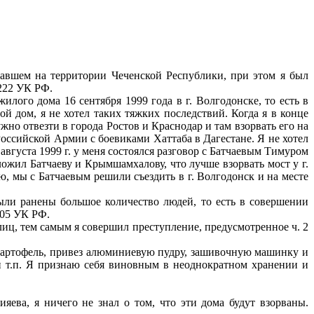
шем на территории Чеченской Республики, при этом я был
 222 УК РФ.
го дома 16 сентября 1999 года в г. Волгодонске, то есть в
й дом, я не хотел таких тяжких последствий. Когда я в конце
ужно отвезти в города Ростов и Краснодар и там взорвать его на
Российской Армии с боевиками Хаттаба в Дагестане. Я не хотел
 августа 1999 г. у меня состоялся разговор с Батчаевым Тимуром
ложил Батчаеву и Крымшамхалову, что лучше взорвать мост у г.
, мы с Батчаевым решили съездить в г. Волгодонск и на месте
и ранены большое количество людей, то есть в совершении
 105 УК РФ.
, тем самым я совершил преступление, предусмотренное ч. 2
картофель, привез алюминиевую пудру, зашивочную машинку и
 и т.п. Я признаю себя виновным в неоднократном хранении и
ва, я ничего не знал о том, что эти дома будут взорваны.