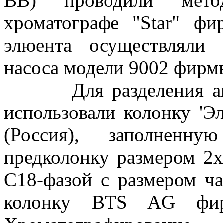
ВВ) проводили мет
хроматографе "Star" ф
элюента осуществляли
насоса модели 9002 фирмы
Для разделения анио
использовали колонку 'Э
(Россия), заполненну
предколонку размером 2
С18-фазой с размером ч
колонку BTS AG фирмы