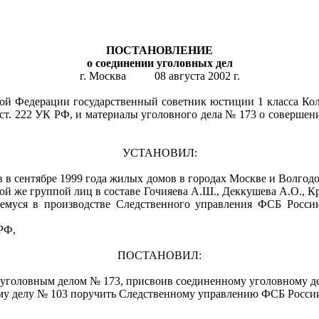
ПОСТАНОВЛЕНИЕ
о соединении уголовных дел
г. Москва 08 августа 2002 г.
Федерации государственный советник юстиции 1 класса Колмо
 ст. 222 УК РФ, и материалы уголовного дела № 173 о совершении
УСТАНОВИЛ:
сентябре 1999 года жилых домов в городах Москве и Волгодон
той же группой лиц в составе Гочияева А.Ш., Деккушева А.О., К
емуся в производстве Следственного управления ФСБ Росси
РФ,
ПОСТАНОВИЛ:
уголовным делом № 173, присвоив соединенному уголовному де
у делу № 103 поручить Следственному управлению ФСБ Росси