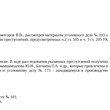
горов В.В., рассмотрев материалы уголовного дела № 103 о
 преступлений, предусмотренных ч.2 ст. 105 и ч. 3 ст. 205 УК
ске. В ходе расследования указанных преступлений получены
рымшамхалова Ю.И., Батчаева Т.А. и др., которые привлечены в
и и уголовному делу № 173 - находящемуся в производстве
лу № 103.
и.