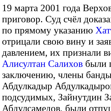
19 марта 2001 года Верхо
приговор. Суд счёл доказ
по прямому указанию
Хат
отрицали свою вину и зая
давлением, их признали 
Алисултан Салихов
были 
заключению, члены банд
Абдулкадыр Абдулкадыров
подсудимых, Зайнутдин З
Абдулсамедов, были отпу