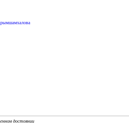
 Крымшамхалова
енном достоянии